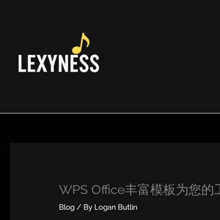
Skip
to
content
WPS Office丰富模板为您
Blog
/ By
Logan Butlin