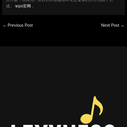
成。
wps官网
。
←
Previous Post
Next Post
→