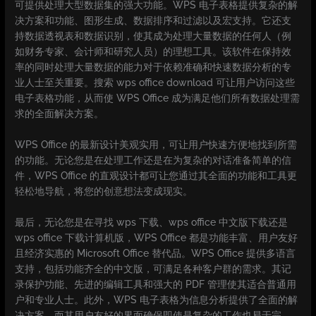
可提供处理大型数据集的强大功能。WPS 电子表格提供复杂的解
决方案和功能、图形生成、数据排序和过滤以及宏支持。它还支
持数据透视表和数据识别，使其成为处理大量数据的任何人（例
如财务专家、会计师和研究人员）的理想工具。该软件在保持效
率的同时处理大量数据的能力对于依赖准确和快速数据分析的专
业人士至关重要。搜索 wps office download 可让用户访问这些
电子表格功能，从而使 WPS Office 成为满足他们所有数据处理需
求的全面解决方案。
WPS Office 的最新设计美观实用，可让用户快速方便地找到所需
的功能。无论您是在处理工作还是在为复杂的对话准备简单的信
件，WPS Office 的直观设计都可让您通过其全面的功能和工具更
轻松地导航，将您的创意想法变成现实。
最后，无论您是在寻找 wps 下载、wps office 中文版下载还是
wps office 下载计算机版，WPS Office 都是功能丰富、用户友好
且经济实惠的 Microsoft Office 替代品。WPS Office 提供多语言
支持，包括功能齐全的中文版，可满足各种客户群的需求。其记
录保护功能、先进的编辑工具和强大的 PDF 管理使其适合普通用
户和专业人士。此外，WPS 电子表格为信息分析提供了全面的解
决方案，而其用户友好的界面确保即使是复杂的工作也易于完