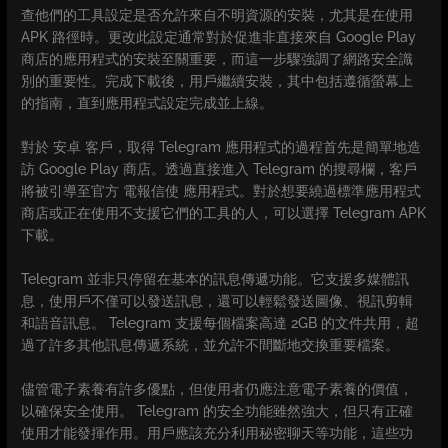
查他們的工具設定是否允許來自不明資源的安裝，尤其是在使用
APK 路徑時。更改此設定通常對於促進非直接來自 Google Play
商店的應用程式的安裝至關重要，而這一步驟強調了網路安全識
別的重要性。完成下載後，用戶繼續安裝，其中包括遵循螢幕上
的指南，直到應用程式設定完成並上線。
對於 安卓 客戶，取得 Telegram 應用程式的過程首先是簡單地造
訪 Google Play 商店。透過直接進入 Telegram 的搜尋欄，客戶
將被引導至官方 電報信使 應用程式。對於想要繞過標準應用程式
商店或正在使用不支援它們的工具的人，可以選擇 Telegram APK
下載。
Telegram 並非只停留在基本的訊息傳遞功能。它支援多媒體訊
息，使用戶不僅可以發送訊息，還可以輕鬆發送圖像、視訊剪輯
和語音訊息。 Telegram 支援每個檔案高達 2GB 的文件共用，超
過了許多其他訊息傳遞系統，並允許不間斷地交換重要檔案。
儘管電子素養有許多優點，但使用者仍應注意電子素養的價值，
以確保安全使用。 Telegram 的安全功能雖然強大，但只有正確
使用才能發揮作用。用戶應該充分利用秘密聊天等功能，這些功