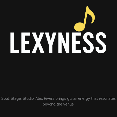
Soul. Stage. Studio. Alex Rivers brings guitar energy that resonates
beyond the venue.