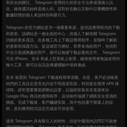
和安全的關注。 Telegram 使用持久的安全方法來保護個人訊
息，確保通訊始終是個人的。這對於在數位互動中註重機密性和
數據防禦的個人來說特別有吸引力。
Telegram 的官方網站是另一個重要來源，提供該應用程式的下載
和更新。該網站是一個全面的中心，供個人了解有關 Telegram
功能的更多資訊、在多種工具上下載該應用程序，並隨時了解新
的更新和保護方法。從這個官方網站，世界各地的用戶，包括對
中文介面感興趣的用戶，都可以無縫下載必要的文件。 Telegram
可在 iPhone、安卓 和桌上型系統上使用，確保使用者無論使用何
種小工具，都可以在訊息傳遞體驗中保持連線。
安卓 裝置的 Telegram 下載過程簡單流暢。但是，客戶必須檢查
他們的工具設定是否允許從不明資源安裝，特別是在選擇 APK 路
徑時。經常需要重新調整此設置，以協助安裝並非直接來自
Google Play 商店的應用程序，這項操作強調了網路安全意識的
價值。完成下載後，客戶繼續安裝，其中包括遵守螢幕上的說
明，直到應用程式設定完成並可供使用。
儘管 Telegram 具有吸引人的特性，但從中國境內訪問它可能會