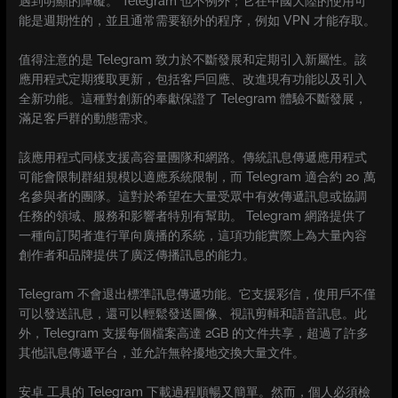
遇到明顯的障礙。 Telegram 也不例外；它在中國大陸的使用可
能是週期性的，並且通常需要額外的程序，例如 VPN 才能存取。
值得注意的是 Telegram 致力於不斷發展和定期引入新屬性。該
應用程式定期獲取更新，包括客戶回應、改進現有功能以及引入
全新功能。這種對創新的奉獻保證了 Telegram 體驗不斷發展，
滿足客戶群的動態需求。
該應用程式同樣支援高容量團隊和網路。傳統訊息傳遞應用程式
可能會限制群組規模以適應系統限制，而 Telegram 適合約 20 萬
名參與者的團隊。這對於希望在大量受眾中有效傳遞訊息或協調
任務的領域、服務和影響者特別有幫助。 Telegram 網路提供了
一種向訂閱者進行單向廣播的系統，這項功能實際上為大量內容
創作者和品牌提供了廣泛傳播訊息的能力。
Telegram 不會退出標準訊息傳遞功能。它支援彩信，使用戶不僅
可以發送訊息，還可以輕鬆發送圖像、視訊剪輯和語音訊息。此
外，Telegram 支援每個檔案高達 2GB 的文件共享，超過了許多
其他訊息傳遞平台，並允許無幹擾地交換大量文件。
安卓 工具的 Telegram 下載過程順暢又簡單。然而，個人必須檢