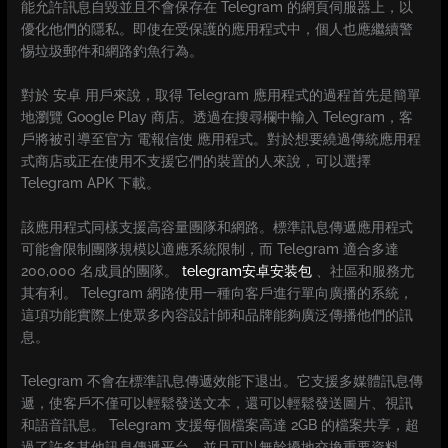
能允許訊息自毀並且不會保存在 Telegram 的網頁伺服器上，以
優化他們的隱私。即使在受保護的應用程式中，個人也應繼續警
惕垃圾郵件和網路釣魚行為。
對於 安卓 用戶來說，取得 Telegram 應用程式的過程首先是簡單
地瀏覽 Google Play 商店。透過在搜尋欄中輸入 Telegram，客
戶將被引導至官方 電報信使 應用程式。對於想要繞過傳統應用程
式商店或正在使用不支援它們的裝置的人來說，可以選擇
Telegram APK 下載。
該應用程式同樣支援高容量團隊和網路。標準訊息傳遞應用程式
可能會限制團隊規模以適應系統限制，而 Telegram 適合多達
200,000 名成員的團隊。
telegram安卓安装包
、社區和服務尤
其有利。 Telegram 網路使用一種向客戶進行單向廣播的系統，
這項功能實際上使眾多內容設計師和品牌能夠廣泛傳播他們的訊
息。
Telegram 不會在標準訊息傳遞效能下退出。它支援多媒體訊息傳
遞，使客戶不僅可以輕鬆發送文本，還可以輕鬆發送圖片、視訊
和語音訊息。 Telegram 支援每個檔案高達 2GB 的檔案共享，超
過了許多其他訊息傳遞平台，並且可以無幹擾地交換重要資料。