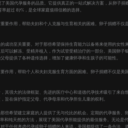
中心展现了美国代孕服务的品质。它提供真正的一站式解决方案，从卵子
买生育率超过 87%，是全球家庭值得信赖的选择。
着重要作用，帮助夫妇和个人克服与生育相关的困难。卵子捐赠不仅
法的成功至关重要。对于那些希望保持生育能力以备将来使用的女性
随后可以解冻、受精并植入，作为试管受精治疗的一部分。美国卵子
的父母提供了各种遗传选择，增加了健康怀孕和生孩子的可能性。
重要作用，帮助个人和夫妇克服生育方面的困难。卵子捐赠不仅是美
者，其强大的法律框架、先进的医疗中心和道德代孕技术吸引了来自
定，旨在保护指定父母、代孕母亲和代孕所生儿童的权利。
为那些希望建立家庭的人提供了无与伦比的机会。定期的代孕服务、
的成功率和纯天然的方法，展现了美国代孕所能提供的最佳服务。无论是代
。对于任何考虑代孕或卵子捐赠的人来说，美国都提供了一条合法、