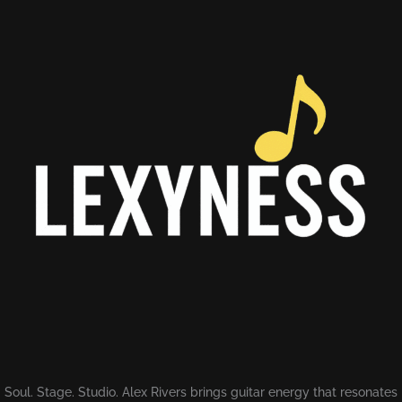
Soul. Stage. Studio. Alex Rivers brings guitar energy that resonates