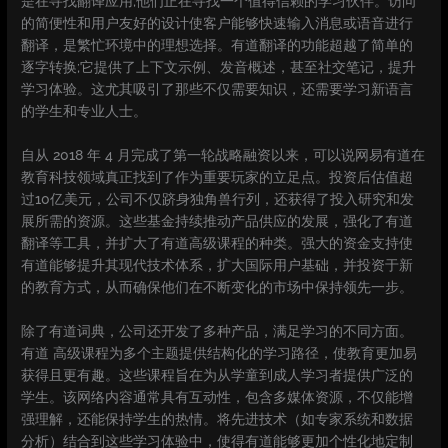
是在寻找翻译应用;他们正在寻找一个值得信赖的学习伙伴。访问
的简便性和用户友好的设计使客户能够快速输入消息或语音进行
翻译，是繁忙环境中的理想选择。有道翻译的功能超越了简单的
逐字转换;它提供了上下文示例、发音概述，甚至社交笔记，提升
学习体验。这尤其吸引了那些不仅需要知识，还需要学习新语言
的学生和专业人士。
自从 2018 年 4 月完成了第一轮战略融资以来，可以说网易有道在
教育科技领域真正找到了作为重要玩家的立足点。投资后估值超
过10亿美元，公司不仅跻身独角兽行列，还获得了投入研究和发
展所需的资源。这些基金持续推动产品供应的发展，强化了有道
翻译等工具，并扩大了有道高级课程的种类。强大的资金支持使
有道能够提升其现代技术体系，扩大国际用户基础，并投资于新
的教育方式，从而确保他们在不断变化的市场中保持领先一步。
除了有道词典，公司还开发了多种产品，满足学习的不同方面。
有道 高级课程为多个主题提供结构化的学习路径，使教育更加易
获得且更有趣。这些课程旨在为从学童到成人学习者提供广泛的
学生。该网络内容通常具有互动性，包含多媒体资源，不仅能增
强理解，还能保持学生的热情。将先进技术（如专家系统和数据
分析）结合到这些学习体验中，使得有道能够更加个性化地定制