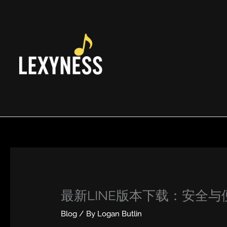
Skip
to
content
最新LINE版本下载：安全
Blog
/ By
Logan Butlin