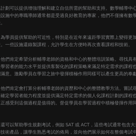
導計劃可以提供增強理解和建立自信所需的幫助和支持。數學輔導中
些設施中的專職導師通常都是受過良好教育的專家，他們不僅擁有數
法。
了為學員提供幫助的可近性，特別是在近年來遠距學習實際上變得更
繫。一些設施還錄製課程，允許學生在方便時再次查看課程和技術。
，他們肯定希望分析輔導老師的資格和中心的整體培訓策略。尋找具
定學習者的能力水平並提供客製化的課程策略來滿足特定需求的課程
到滿意。激勵學員在學習之旅中發揮積極作用同樣可以產生更高的奉
，他們肯定會打算分析輔導老師的資歷和中心的整體教學方法。嘗試
來確定學習者能力程度並提供滿足特定需求的個人化課程計劃的課程
真正感受到這個過程是值得的。督促學員在學習過程中積極發揮作用
可以幫助學生規劃考試，例如 SAT 或 ACT，這些考試通常包
和技術產品，讓學生熟悉考試的佈局，並向他們展示如何在整個考試