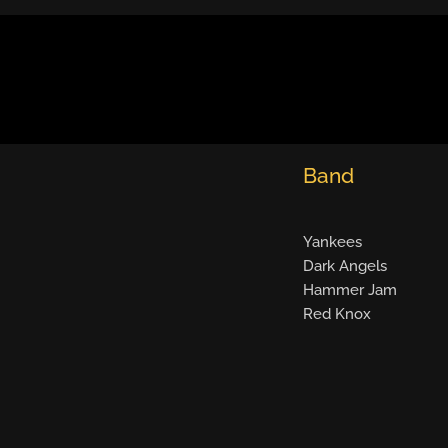
Band
Yankees
Dark Angels
Hammer Jam
Red Knox