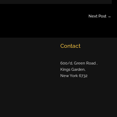
Next Post
→
Contact
600/d, Green Road ,
Kings Garden,
New York 6732