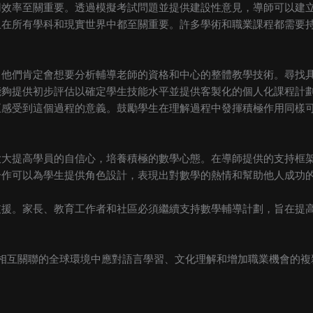
用效率至關重要。透過模擬考試問題並提供建設性意見，導師可以建
且在所有學科和現實世界中都至關重要。許多學術和職業課程都需要
，他們肯定會想要分析輔導老師的資格和中心的整體教學技術。尋找
能夠提供初步評估以確定學生技能水平並提供客製化的個人化課程計
正感受到這個過程的意義。鼓勵學生在理解過程中發揮積極作用同樣
大大提高學員的自信心，培養積極的數學心態。在導師提供的支持框
合作可以為學生提供角色設計，表現出對數學的熱情和幫助他人成功
支援。家長、教育工作者和社區必須繼續支持數學輔導計劃，旨在提
相互關聯的全球環境中應對語言學習、文化理解和增加職業機會的複