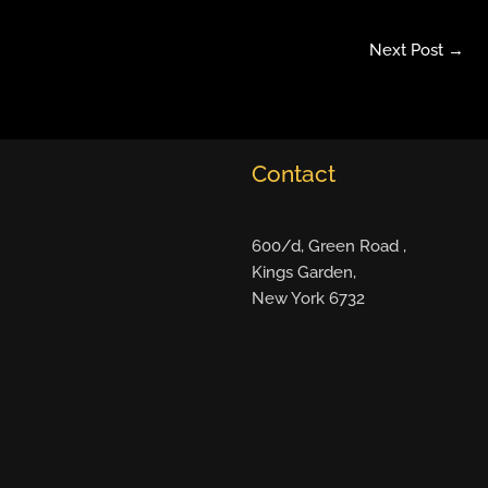
Next Post
→
Contact
600/d, Green Road ,
Kings Garden,
New York 6732