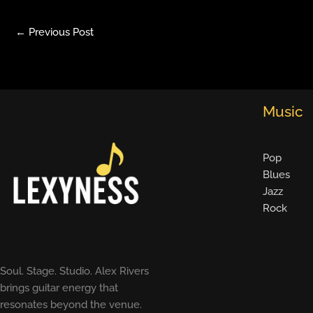
←
Previous Post
Music
Pop
Blues
Jazz
Rock
Soul. Stage. Studio. Alex Rivers
brings guitar energy that
resonates beyond the venue.