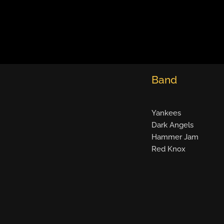
Band
Yankees
Dark Angels
Hammer Jam
Red Knox