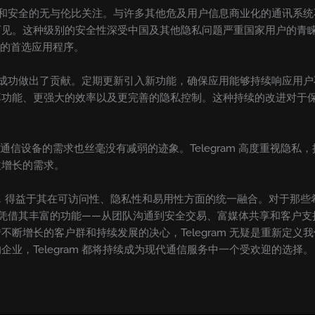
隐私和安全的无与伦比关注。与许多其他危及用户信息商业化的通讯系统不
可见。这种级别的安全性深受中国及其他隐私问题严重国家用户的青
通讯的首选应用程序。
持久的成功做出了贡献。定期更新引入新功能，确保应用能够持续响应
能、更强大的效率以及更完善的隐私控制。这种持续的改进对于保持用户
对可靠通信设备的需求也丝毫没有减弱的迹象。Telegram 高度重视
益增长的需求。
的崛起，得益于其在可访问性、隐私性和易用性方面的统一融合。对于那
点。凭借其丰富的功能——从团队沟通到安全交易、富媒体共享和客户支持机
断增长的客户群和持续发展的决心，Telegram 无疑是重新定
业，Telegram 都将持续成为现代通信服务中一个受欢迎的选择。