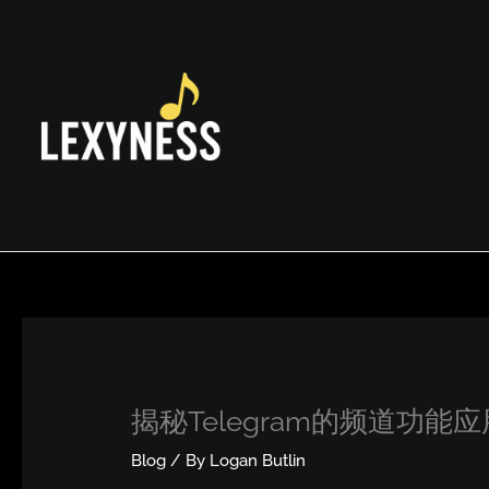
Skip
to
content
揭秘Telegram的频道功能应
Blog
/ By
Logan Butlin