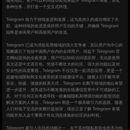
领先地位。客户可以利用这些爬虫来提升 Telegram 体验，简化
各种任务，并打造一个交互式环境。
Telegram 致力于持续改进和发展，这为其持久的成功增添了光
彩。这种持续的改进是保持用户互动的关键，并确保 Telegram
始终是休闲用户和高级用户的首选。
Telegram 已成为消息应用领域的强大竞争者，其以用户为中心的
策略吸引了包括中国用户在内的全球用户。得益于 Telegram 官
方网站提供的全面资源，用户可以轻松访问该应用，无论是使用
英文还是中文语言包。凭借不断壮大的社区、强大的功能以及对
安全性的高度重视，Telegram 不仅仅是一款消息应用，更是一个
超越地域限制和文化差异的多功能通信平台。随着人们不断寻求
安全、快捷、便捷的联系方式，Telegram 在数字领域的地位有望
进一步提升，使其成为不断发展的在线通信世界中不可或缺的工
具。对于任何正在考虑寻找一款兼顾隐私和增强功能的新型消息
解决方案的人来说，Telegram 都是一个极具吸引力的选择。随着
人们对电子交流的依赖日益加深，现在正是了解 Telegram 各项
功能并加入这个重视个性化消息体验的社区的好时机。
Telegram 最引人注目的功能之一，在于其对隐私和安全的无与伦