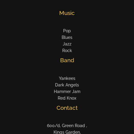
Music
Pop
Blues
Jazz
Rock
Band
Yankees
Dark Angels
Hammer Jam
Red Knox
Contact
600/d, Green Road ,
Kings Garden,