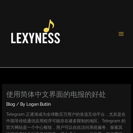
Skip
to
content
使用简体中文界面的电报的好处
Blog
/ By
Logan Butlin
Telegram 正逐渐成为全球数百万用户的首选互动平台，尤其是在
中国等传统通讯应用程序可能存在诸多限制的地区。Telegram 的
官方网站是一个中心枢纽，用户可以在此访问系统服务、探索其