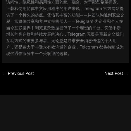
访问性、隐私性和易用性方面的统一融合。对于那些希望探索、
下载和使用简体中文应用程序的用户来说，Telegram 官方网站提
供了一个持久的起点。凭借其丰富的功能——从团队沟通到安全交
易、富媒体共享和客户支持机器人——Telegram 为企业和个人在
当今互联世界中浏览复杂数据提供了一个理想的平台。凭借不断
增长的客户群和持续发展的决心，Telegram 无疑是重新定义我们
互动方式的重要参与者。无论您是寻求安全消息传递的个人用
户，还是致力于与受众有效沟通的企业，Telegram 都将持续成为
现代通信服务中一个受欢迎的选择。
←
Previous Post
Next Post
→