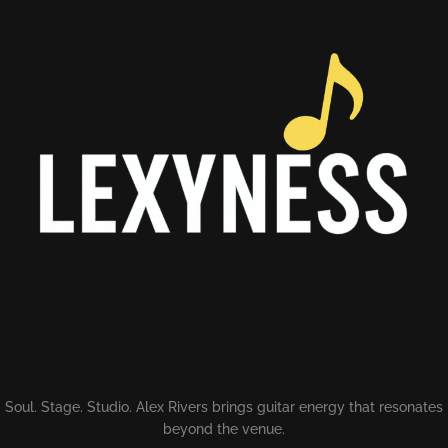
Soul. Stage. Studio. Alex Rivers brings guitar energy that resonates
beyond the venue.